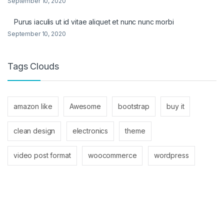
September 10, 2020
Purus iaculis ut id vitae aliquet et nunc nunc morbi
September 10, 2020
Tags Clouds
amazon like
Awesome
bootstrap
buy it
clean design
electronics
theme
video post format
woocommerce
wordpress