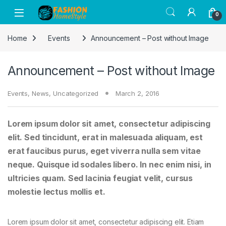
Get 50% off on all items! Celebrate
0
Raksha Bandhan with FASHION Home
Got it!
Style and save on gifts for your siblings.
Home
Events
Announcement – Post without Image
Announcement – Post without Image
Events
,
News
,
Uncategorized
March 2, 2016
Lorem ipsum dolor sit amet, consectetur adipiscing
elit. Sed tincidunt, erat in malesuada aliquam, est
erat faucibus purus, eget viverra nulla sem vitae
neque. Quisque id sodales libero. In nec enim nisi, in
ultricies quam. Sed lacinia feugiat velit, cursus
molestie lectus mollis et.
Lorem ipsum dolor sit amet, consectetur adipiscing elit. Etiam